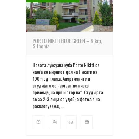
ПОВЕЌЕ ДЕТАЛИ
PORTO NIKITI BLUE GREEN – Nikiti,
Sithonia
Новата луксузна куќа Porto Nikiti се
наоѓа во мирниот дел на Никити на
190m oд плажа. Апартманите и
студијата се наоѓаат на ниско
приземје, на прв и втор кат. Студијата
се за 2-3 лица со удобна фотеља на
расклопување, ...