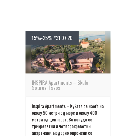
15%-25% *31.07.26
ПОВЕЌЕ ДЕТАЛИ
INSPIRA Apartments – Skala
Sotiros, Tasos
Inspira Apartments – Куќата се наоѓа на
околу 50 метри од море и околу 400
метри од центарот. Во понуда се
трикреветни и четворокреветни
апартмани, модерно опремени со