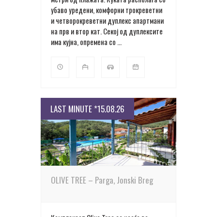
убаво уредени, комфорни трокреветни
и четворокреветни дуплекс апартмани
на прв и втор кат. Секој од дуплексите
има кујна, опремена со ...
LAST MINUTE *15.08.26
ПОВЕЌЕ ДЕТАЛИ
OLIVE TREE – Parga, Jonski Breg