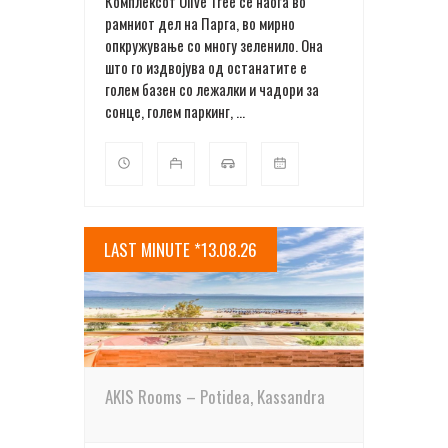
Комплексот Olive Tree се наоѓа во
рамниот дел на Парга, во мирно
опкружување со многу зеленило. Она
што го издвојува од останатите е
голем базен со лежалки и чадори за
сонце, голем паркинг, ...
LAST MINUTE *13.08.26
ПОВЕЌЕ ДЕТАЛИ
AKIS Rooms – Potidea, Kassandra