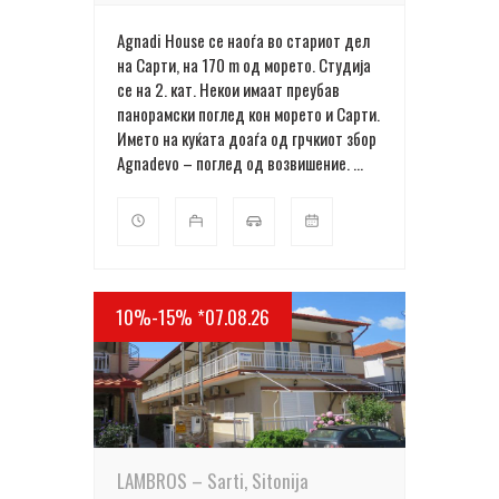
Agnadi House се наоѓа во стариот дел
на Сарти, на 170 m од морето. Cтудија
се на 2. кат. Некои имаат преубав
панорамски поглед кон морето и Сарти.
Името на куќата доаѓа од грчкиот збор
Agnadevo – поглед од возвишение. ...
10%-15% *07.08.26
ПОВЕЌЕ ДЕТАЛИ
LAMBROS – Sarti, Sitonija