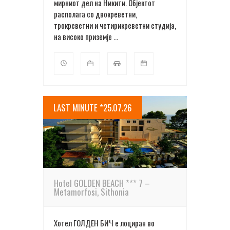
мирниот дел на Никити. Објектот
располага со двокреветни,
трокреветни и четирикреветни студија,
на високо приземје ...
LAST MINUTE *25.07.26
ПОВЕЌЕ ДЕТАЛИ
Hotel GOLDEN BEACH *** 7 –
Metamorfosi, Sithonia
Хотел ГОЛДЕН БИЧ е лоциран во