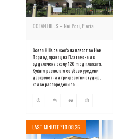
OCEAN HILLS – Nei Pori, Pieria
Ocean Hills се наоѓа на влезот во Неи
Пори од правец на Платамона и е
оддалечена околу 120 m од плажата.
Куќата располага со убаво уредени
двокреветни и трикреветни студија,
кои се распоредени во ...
LAST MINUTE *10.08.26