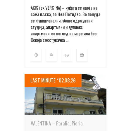
AKIS (ex VERGINA) – куќата се наоѓа на
сама плажа, во Неа Потидеа. Во понуда
се функционални, убаво одржувани
студија, апартмани и дуплекс
апартмани, со поглед на море или без.
Секоја сместувачка ...
LAST MINUTE *02.08.26
ПОВЕЌЕ ДЕТАЛИ
VALENTINA – Paralia, Pieria