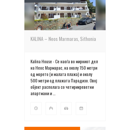
ПОВЕЌЕ ДЕТАЛИ
KALINA – Neos Marmaras, Sithonia
Kalina Нouse - Се наоѓа во мирниот дел
на Неос Мармарас, на околу 150 метри
од морето (и малата плажа) и околу
500 метри од плажата Парадизо. Овој
објект располага со четирикреветни
апартмани и ...