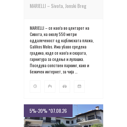
MARIELLI – Sivota, Jonski Breg
MARIELLI – се наоѓа во центарот на
Сивота, на околу 550 метри
оддалеченост од најблиската плажа,
Galikos Molos. Има убаво средена
градина, каде се наоѓа и скарата,
гарнитура за седење и лулашка.
Поседува сопствен паркинг, како и
бежичен интернет, за чија ...
5%-20% *07.08.26
ПОВЕЌЕ ДЕТАЛИ