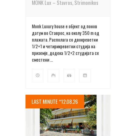
MONK Lux – Stavros, Strimonikos
Monk Luxury house е објект од понов
датум во Ставрос, на околу 350 m oд
плажата. Располага со двокреветни
1/2+1 и четирикреветни студија на
приземје, додека 1/2+2 студијата се
сместени ...
LAST MINUTE *12.08.26
ПОВЕЌЕ ДЕТАЛИ