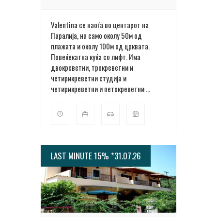
Valentina се наоѓа во центарот на
Паралија, на само околу 50м од
плажата и околу 100м од црквата.
Повеќекатна куќа со лифт. Има
двокреветни, трокреветни и
четирикреветни студија и
четирикреветни и петокреветни ...
LAST MINUTE 15% *31.07.26
ПОВЕЌЕ ДЕТАЛИ