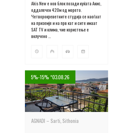
Akis New е нов блок позади куќата Акис,
оддалечен 420м од морето.
Четворокреветните студија се наоѓаат
на приземје и на прв кат и сите имаат
SAT TV и клима, чие користење е
вклучено ...
5%-15% *03.08.26
ПОВЕЌЕ ДЕТАЛИ
AGNADI – Sarti, Sithonia