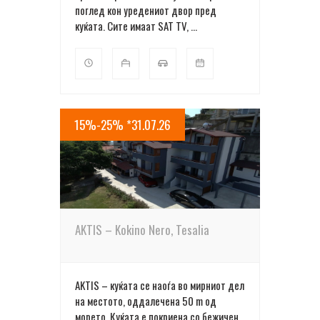
поглед кон уредениот двор пред
куќата. Сите имаат SAT TV, ...
15%-25% *31.07.26
ПОВЕЌЕ ДЕТАЛИ
AKTIS – Kokino Nero, Tesalia
AKTIS – куќата се наоѓа во мирниот дел
на местото, оддалечена 50 m од
морето. Куќата е покриена со бежичен