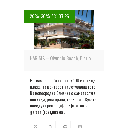
20%-30% *31.07.26
ПОВЕЌЕ ДЕТАЛИ
HARISIS – Olympic Beach, Pieria
Harisis се наоѓа на околу 100 метри од
плажа, во центарот на летувалиштето.
Во непосредна близина е самопослуга,
пицерија, ресторани, таверни ... Куќата
поседува рецепција, лифт и roof-
garden (градина на ...