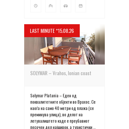
LAST MINUTE *15.08.26
ПОВЕЌЕ ДЕТАЛИ
SOLYMAR – Vrahos, Ionian coast
Solymar Platania – Еден од
поквалитетните објекти во Врахос. Се
наоѓа на само 40 метри од плажа (се
преминува улица), во делот на
летувалиштето каде е преубавиот
песочен дел најширок, а туристички ...