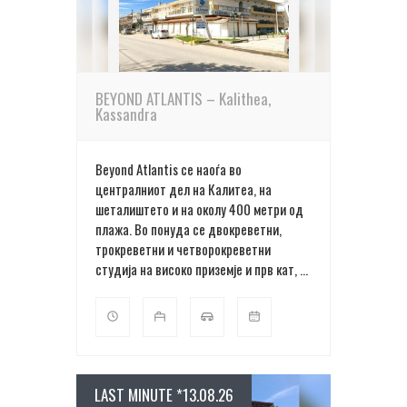
ПОВЕЌЕ ДЕТАЛИ
BEYOND ATLANTIS – Kalithea,
Kassandra
Beyond Atlantis се наоѓа во
централниот дел на Калитеа, на
шеталиштето и на околу 400 метри од
плажа. Во понуда се двокреветни,
трокреветни и четворокреветни
студија на високо приземје и прв кат, ...
LAST MINUTE *13.08.26