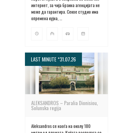
интернет, за чија брзина агенцијата не
може да гарантира. Секое студио има
опремена кујна, ...
LAST MINUTE *31.07.26
ПОВЕЌЕ ДЕТАЛИ
ALEKSANDROS – Paralia Dionisiou,
Solunska regija
Aleksandros се наоѓа на околу 180
метри од плажата. Куќата располага со