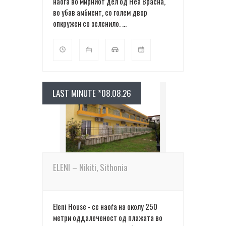
наоѓа во мирниот дел од Неа Врасна,
во убав амбиент, со голем двор
опкружен со зеленило. ...
LAST MINUTE *08.08.26
ПОВЕЌЕ ДЕТАЛИ
ELENI – Nikiti, Sithonia
Eleni Нouse - се наоѓа на околу 250
метри оддалеченост од плажата во