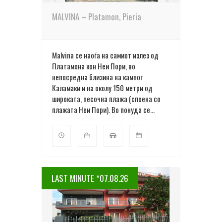
MALVINA – Platamon, Pieria
Malvina се наоѓа на самиот излез од
Платамона кон Неи Пори, во
непосредна близина на кампот
Каламаки и на околу 150 метри од
широката, песочна плажа (споена со
плажата Неи Пори). Во понуда се...
LAST MINUTE *07.08.26
ПОВЕЌЕ ДЕТАЛИ