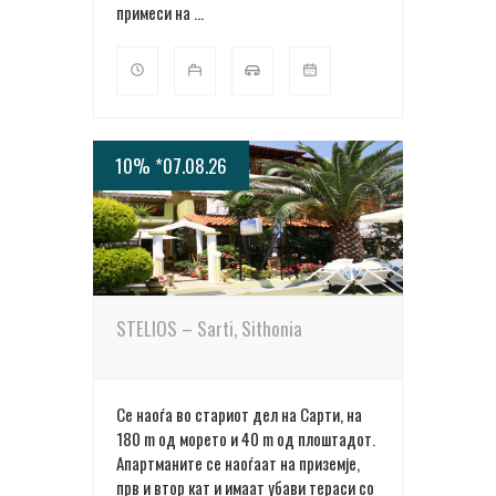
примеси на ...
10% *07.08.26
ПОВЕЌЕ ДЕТАЛИ
STELIOS – Sarti, Sithonia
Се наоѓа во стариот дел на Сарти, на
180 m oд морето и 40 m од плоштадот.
Апартманите се наоѓаат на приземје,
прв и втор кат и имаат убави тераси со