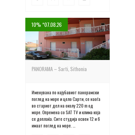
10% *07.08.26
ПОВЕЌЕ ДЕТАЛИ
PANORAMA – Sarti, Sithonia
Именувана по најубавиот панорамски
поглед на море и цело Сарти, се наоѓа
во стариот дел на околу 220 m oд
море. Опремена со SAT TV и клима која
се доплаќа. Сите студија освен 12 и 6
имаат поглед на море. ...