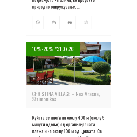
природно опкружување. ...
10%-20% *31.07.26
ПОВЕЌЕ ДЕТАЛИ
CHRISTINA VILLAGE – Nea Vrasna,
Strimonikos
Куќата се наоѓа на околу 400 м (околу 5
минути одење) од организираната
плажа и на околу 100 м од црквата. Се