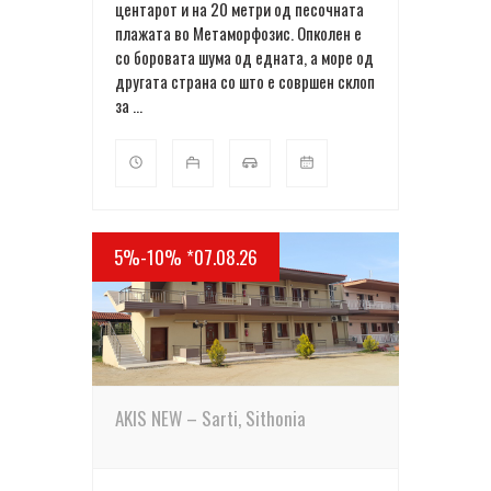
центарот и на 20 метри од песочната
плажата во Метаморфозис. Опколен е
со боровата шума од едната, а море од
другата страна со што е совршен склоп
за ...
5%-10% *07.08.26
ПОВЕЌЕ ДЕТАЛИ
AKIS NEW – Sarti, Sithonia