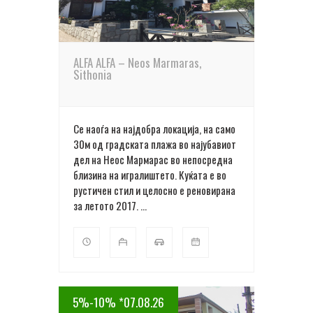
ALFA ALFA – Neos Marmaras,
Sithonia
Се наоѓа на најдобра локација, на само
30м од градската плажа во најубавиот
дел на Неос Мармарас во непосредна
близина на игралиштето. Куќата е во
рустичен стил и целосно е реновирана
за летото 2017. ...
5%-10% *07.08.26