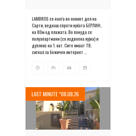
LAMBROS се наоѓа во новиот дел на
Сарти, веднаш спроти куќата БЕРЛИН,
на 80м од плажата. Во понуда се
полуапартмани (со издвоена кујна) и
дуплекс на 1. кат. Сите имаат ТВ,
сигнал за бежичен интернет ...
LAST MINUTE *08.08.26
ПОВЕЌЕ ДЕТАЛИ