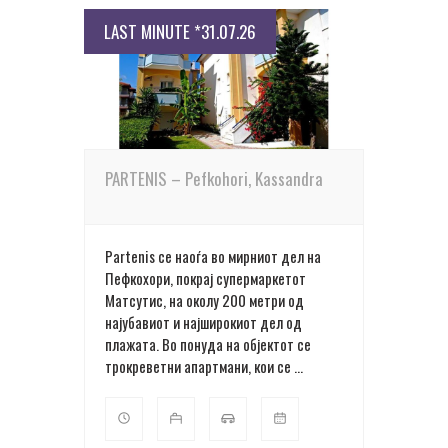
LAST MINUTE *31.07.26
ПОВЕЌЕ ДЕТАЛИ
PARTENIS – Pefkohori, Kassandra
Partenis се наоѓа во мирниот дел на
Пефкохори, покрај супермаркетот
Матсутис, на околу 200 метри од
најубавиот и најширокиот дел од
плажата. Во понуда на објектот се
трокреветни апартмани, кои се ...