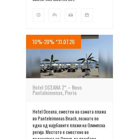
10%-20% *31.07.26
ПОВЕЌЕ ДЕТАЛИ
Hotel OCEANA 2* – Neos
Pantaleimonas, Pieria
Hotel Oceana, сместен на самата плажа
во Panteleimonas Beach, познато по
една од најубавите плажи на Олимпска
регија. Местото е сместено во
подножјето на Олимп, во преубаво