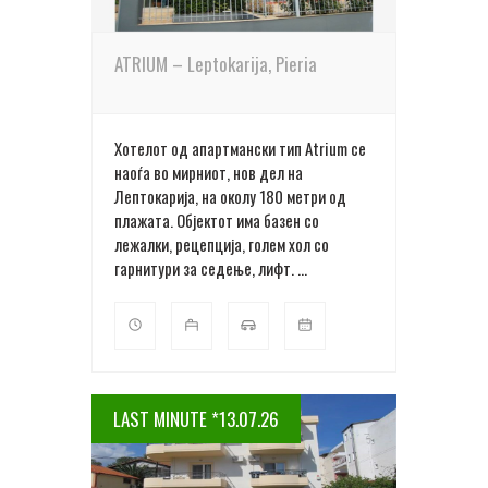
ATRIUM – Leptokarija, Pieria
Хотелот од апартмански тип Atrium се
наоѓа во мирниот, нов дел на
Лептокарија, на околу 180 метри од
плажата. Објектот има базен со
лежалки, рецепција, голем хол со
гарнитури за седење, лифт. ...
LAST MINUTE *13.07.26
ПОВЕЌЕ ДЕТАЛИ