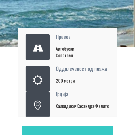
Превоз
Автобуски
Сопствен
Оддалеченост од плажа
200 метри
Грција
Халкидики>Касандра>Калитеа