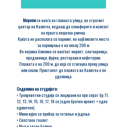
Меропи
се наоѓа на главната улица, во строгиот
центар на Калитеа, веднаш до семафорите и излезот
на првата пешачка уличка.
Куќата не располага со паркинг, но најблиското место
за паркирање е на околу 200 м.
Во нејзина близина се наоѓаат маркет, слаткарница,
продавници, фурна, ресторани и кафетерии.
Плажата е на 200 м, до која се стигнува преку улица
или скали. Пристапот до плажата во Калитеа е по
удолница.
Содржина на студијата:
• Трокреветни студија се лоцирани на прв спрат бр.11,
12, 13, 14, 15, 16, 17, 18 со (еден брачен кревет + еден
единечен)
• Мини кујна со прибор за готвење и јадење
• Сопствен тоалет
• Мал и тесен балкон