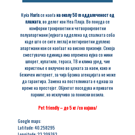
Куќа
Haris
се наоѓа
на околу 50 m оддалеченост од
плажата
, во делот кон Неа Плаја. Во понуда се
комфорни трокреветни и четворокреветни
полуапартмани (кујната одделена од спалната соба
каде што се сите легла) и петкреветни дуплекс
апартмани кои се наоѓаат на високо приземје. Секоја
сместувачка единица има опремена кујна со мини
шпорет, купатило, тераса, ТВ и клима уред, чие
користење е вклучено во цената за наем, како и
бежичен интернет, за чија брзина агенцијата не може
да гарантира. Замена на постелнината е еднаш за
време на престојот. Објектот поседува и приватен
паркинг, но исклучиво за пониски возила.
Pet friendly – до 5 кг /со најава/
Google maps:
Latitude: 40.258295
Longitude: 23.209763