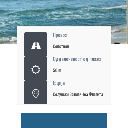
Превоз
Сопствен
Оддалеченост од плажа
50 m
Грција
Солунски Залив>Неа Флогита