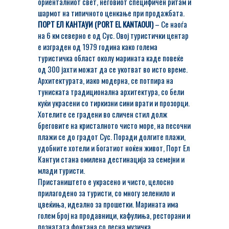
ориенталниот свет, неговиот специфичен ритам и
шармот на типичното ценкање при продажбата.
ПОРТ ЕЛ КАНТАУИ (PORT EL KANTAOUI)
– Се наоѓа
на 6 км северно е од Сус. Овој туристички центар
е изграден од 1979 година како голема
туристичка област околу марината каде повеќе
од 300 јахти можат да се укотват во исто време.
Архитектурата, иако модерна, се потпира на
туниската традиционална архитектура, со бели
куќи украсени со тиркизни сини врати и прозорци.
Хотелите се градени во сличен стил долж
бреговите на кристалното чисто море, на песочни
плажи се до градот Сус. Поради долгите плажи,
удобните хотели и богатиот ноќен живот, Порт Ел
Кантуи стана омилена дестинација за семејни и
млади туристи.
Пристаништето е украсено и чисто, целосно
прилагодено за туристи, со многу зеленило и
цвеќиња, идеално за прошетки. Марината има
голем број на продавници, кафулиња, ресторани и
познатата фонтана со лесна музичка