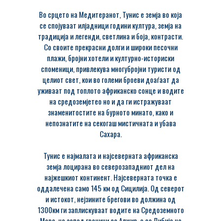
Во срцето на Медитеранот, Тунис е земја во која
се спојуваат илјадници години култура, земја на
традиција и легенди, светлина и боја, контрасти.
Со своите прекрасни долги и широки песочни
плажи, бројни хотели и културно-историски
споменици, привлекува многубројни туристи од
целиот свет, кои во големи броеви доаѓаат да
уживаат под топлото африканско сонце и водите
на средоземјетео но и да ги истражуваат
знаменитостите на бурното минато, како и
непознатите на секогаш мистичната и убава
Сахара.
Тунис е најмалата и најсеверната африканска
земја лоцирана во северозападниот дел на
најжешкиот континент. Најсеверната точка е
оддалечена само 145 км од Сицилија. Од северот
и истокот, нејзините брегови во должина од
1300км ги заплискуваат водите на Средоземното
Море, на запад граничи со Алжир, а со Либија на