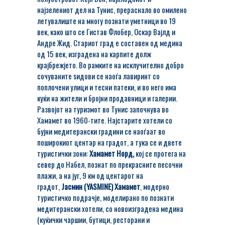
најзелениот дел на Тунис, прераснало во омилено
летувалиште на многу познати уметници во 19
век, како што се Гистав Флобер, Оскар Вајлд и
Андре Жид. Стариот град е составен од медина
од 15 век, изградена на карпите долж
крајбрежјето. Во рамките на исклучително добро
сочуваните sидови се наоѓа лавиринт со
поплочени улици и тесни патеки, и во него има
куќи на жители и бројни продавници и галерии.
Развојот на туризмот во Тунис започнува во
Хамамет во 1960-тите. Најстарите хотели со
бујни медитерански градини се наоѓаат во
поширокиот центар на градот, а тука се и двете
туристички зони:
Хамамет Норд,
кој се протега на
север до Набел, познат по прекрасните песочни
плажи, а на југ, 9 км од центарот на
градот,
Јасмин (YASMINE) Хамамет
, модерно
туристичко подрачје, моделирано по познати
медитерански хотели, со новоизградена медина
(куќички чаршии, бутици, ресторани и