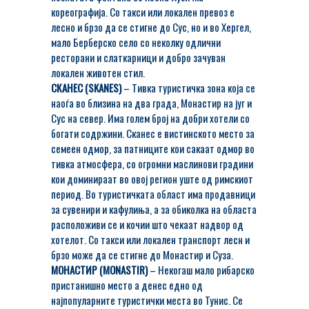
кореографија. Со такси или локален превоз е
лесно и брзо да се стигне до Сус, но и во Хергел,
мало Берберско село со неколку одлични
ресторани и слаткарници и добро зачуван
локален животен стил.
СКАНEС (SKANES)
– Тивка туристичка зона која се
наоѓа во близина на два града, Монастир на југ и
Сус на север. Има голем број на добри хотели со
богати содржини. Сканес е вистинското место за
семеен одмор, за патниците кои сакаат одмор во
тивка атмосфера, со огромни маслинови градини
кои доминираат во овој регион уште од римскиот
период. Во туристичката област има продавници
за сувенири и кафулиња, а за обиколка на областа
расположиви се и кочии што чекаат надвор од
хотелот. Со такси или локален транспорт лесн и
брзо може да се стигне до Монастир и Суза.
МОНАСТИР (MONASTIR)
– Некогаш мало рибарско
пристанишно место а денес едно од
најпопуларните туристички места во Тунис. Се