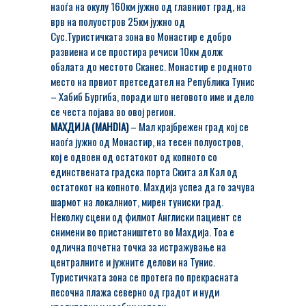
наоѓа на окулу 160км јужно од главниот град, на
врв на полуостров 25км јужно од
Сус.Туристичката зона во Монастир е добро
развиена и се простира речиси 10км долж
обалата до местото Сканес. Монастир е родното
место на првиот претседател на Република Тунис
– Хабиб Бургиба, поради што неговото име и дело
се честа појава во овој регион.
МАХДИЈА (MAHDIA)
– Мал крајбрежен град кој се
наоѓа јужно од Монастир, на тесен полуостров,
кој е одвоен од остатокот од копното со
единствената градска порта Скита ал Кал од
остатокот на копното. Махдија успеа да го зачува
шармот на локалниот, мирен туниски град.
Неколку сцени од филмот Англиски пациент се
снимени во пристаништето во Махдија. Тоа е
одлична почетна точка за истражување на
централните и јужните делови на Тунис.
Туристичката зона се протега по прекрасната
песочна плажа северно од градот и нуди