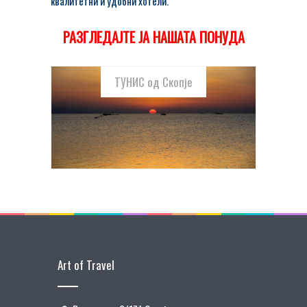
квалитетни и удобни хотели.
РАЗГЛЕДАЈТЕ ЈА НАШАТА ПОНУДА
ТУНИС од Скопје
ЛЕТО 2026
Авио / од Скопје / 6 и 13 ноќи
Art of Travel