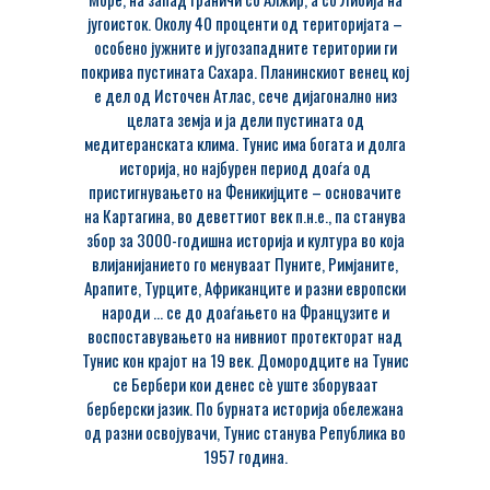
југоисток. Околу 40 проценти од територијата –
особено јужните и југозападните територии ги
покрива пустината Сахара. Планинскиот венец кој
е дел од Источен Атлас, сече дијагонално низ
целата земја и ја дели пустината од
медитеранската клима. Тунис има богата и долга
историја, но најбурен период доаѓа од
пристигнувањето на Феникијците – основачите
на Картагина, во деветтиот век п.н.е., па станува
збор за 3000-годишна историја и култура во која
влијанијанието го менуваат Пуните, Римјаните,
Арапите, Турците, Африканците и разни европски
народи … се до доаѓањето на Французите и
воспоставувањето на нивниот протекторат над
Тунис кон крајот на 19 век. Домородците на Тунис
се Бербери кои денес сè уште зборуваат
берберски јазик. По бурната историја обележана
од разни освојувачи, Тунис станува Република во
1957 година.