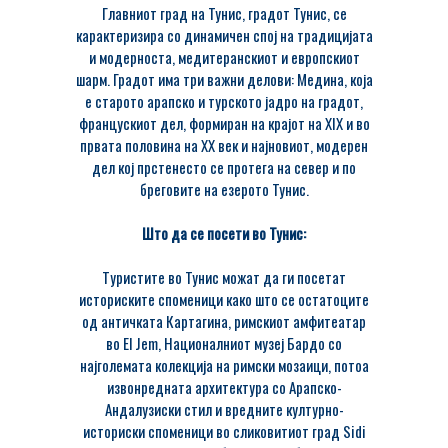
Главниот град на Тунис, градот Тунис, се
карактеризира со динамичен спој на традицијата
и модерноста, медитеранскиот и европскиот
шарм. Градот има три важни делови: Медина, која
е старото арапско и турското јадро на градот,
францускиот дел, формиран на крајот на XIX и во
првата половина на XX век и најновиот, модерен
дел кој прстенесто се протега на север и по
бреговите на езерото Тунис.
Што да се посети во Тунис:
Tуристите во Тунис можат да ги посетат
историските споменици како што се остатоците
од античката Картагина, римскиот амфитеатар
во El Jem, Националниот музеј Бардо со
најголемата колекција на римски мозаици, потоа
извонредната архитектура со Арапско-
Андалузиски стил и вредните културно-
историски споменици во сликовитиот град Sidi