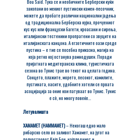
Bou Said. Тука се и необичните Берберски куќи
закопани во мекиот пустински камен-песочник,
можете да пробате различни национални јадења
од традиционална Берберска кујна, прочуениот
кус кус или француски багети, кроасани и сирења,
италијански тестенини пропратени со звуците на
италијанската канцона. А егзотичните оази среде
пустина – е тие се посебна приказна, магија на
која ретко кој останува рамнодушен. Поради
пријатната медитеранска клима, туристичката
сезона во Тунис трае во текот на целата година.
Сонцето, плажите, морето, песокот, камилите,
пустината, оасите, удобните хотели се првата
асоцијација за оние кои патуваат во Тунис. Тунис
е сè, но многу повеќе…
Летувалишта
ХАМАМЕТ (HAMMAMET)
– Некогаш едно мало
рибарско село во заливот Хамамет, на југот на
полуостровот Кејп Бон, најплодниот и