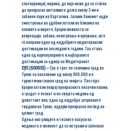
слаткарници), марина, до која може да се стигне
до прекрасно шеталиште долга околу 3 км и
забавен парк на Картагина. Јасмин Хамамет нуди
сместување во удобни хотели во близина на
плажите и морето, бројни можности за
рекреација, забава, излегување и купување, што
го направи една од најдобрите медитерански
дестинации во последните години. Таа стана
една од најпопуларните и најбараните
дестинации за одмор на Медитеранот.
СУС (SOUSSE) –
Сус е трет по големина град во
Тунис со население од околу 900.000 и е
туристички главен град на земјата. Постојат
бројни хотели покрај прекрасните песочни плажи,
а градот е познат и по својата медина од
деветтиот век, една од најдобро зачуваните
тврдини во Тунис, нудејќи прекрасен поглед на
целиот град.
Одење низ улиците и тесните пасуси на
медината е можност да се истражи и запознае