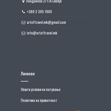
Лондонска 2/17А Скопје
+389 2 305 1905
artoftravel.mk@gmail.com
info@artoftravel.mk
Линкови
Општи услови на патување
Политика на приватност