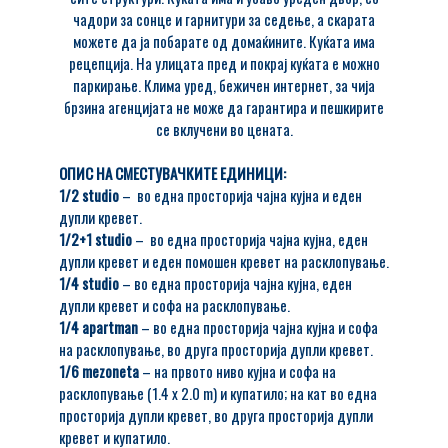
чадори за сонце и гарнитури за седење, а скарата
можете да ја побарате од домаќините. Куќата има
рецепција. На улицата пред и покрај куќата е можно
паркирање. Клима уред, бежичен интернет, за чија
брзина агенцијата не може да гарантира и пешкирите
се вклучени во цената.
OПИС НА СМЕСТУВАЧКИТЕ ЕДИНИЦИ:
1/2 studio
– во една просторија чајна кујна и еден
дупли кревет.
1/2+1 studio
– во една просторија чајна кујна, еден
дупли кревет и еден помошен кревет на расклопување.
1/4 studio
– во една просторија чајна кујна, еден
дупли кревет и софа на расклопување.
1/4 apartman
– во една просторија чајна кујна и софа
на расклопување, во друга просторија дупли кревет.
1/6 mezoneta
– на првото ниво кујна и софа на
расклопување (1.4 x 2.0 m) и купатило; на кат во една
просторија дупли кревет, во друга просторија дупли
кревет и купатило.