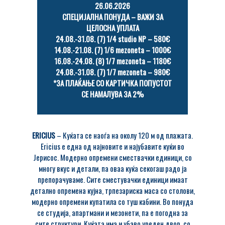
26.06.2026
СПЕЦИЈАЛНА ПОНУДА – ВАЖИ ЗА
ЦЕЛОСНА УПЛАТА
24.08.-31.08. (7) 1/4 studio NP – 580€
14.08.-21.08. (7) 1/6 mezoneta – 1000€
16.08.-24.08. (8) 1/7 mezoneta – 1180€
24.08.-31.08. (7) 1/7 mezoneta – 980€
*ЗА ПЛАЌАЊЕ СО КАРТИЧКА ПОПУСТОТ
СЕ НАМАЛУВА ЗА 2%
ERICIUS
– Куќата се наоѓа на околу 120 м од плажата.
Ericius е една од најновите и најубавите куќи во
Јерисос. Модерно опремени смествачки единици, со
многу вкус и детали, па оваа куќа секогаш радо ја
препорачуваме. Сите сместувачки единици имаат
детално опремена кујна, трпезариска маса со столови,
модерно опремени купатила со туш кабини. Во понуда
се студија, апартмани и мезонети, па е погодна за
сите структури. Куќата има и убаво уреден двор, со