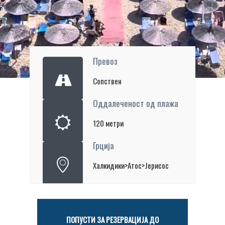
Превоз
Сопствен
Оддалеченост од плажа
120 метри
Грција
Халкидики>Атос>Јерисос
ПОПУСТИ ЗА РЕЗЕРВАЦИЈА ДО