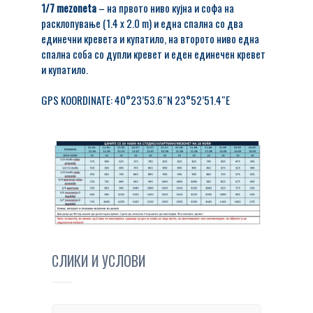
1/7 mezoneta
– на првото ниво кујна и софа на
расклопување (1.4 x 2.0 m) и една спална со два
единечни кревета и купатило, на второто ниво една
спална соба со дупли кревет и еден единечен кревет
и купатило.
GPS KOORDINATE: 40°23’53.6″N 23°52’51.4″E
СЛИКИ И УСЛОВИ