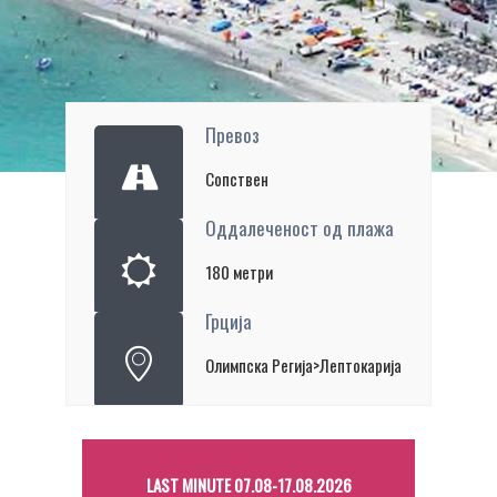
Превоз
Сопствен
Оддалеченост од плажа
180 метри
Грција
Олимпска Регија>Лептокарија
LAST MINUTE 07.08-17.08.2026