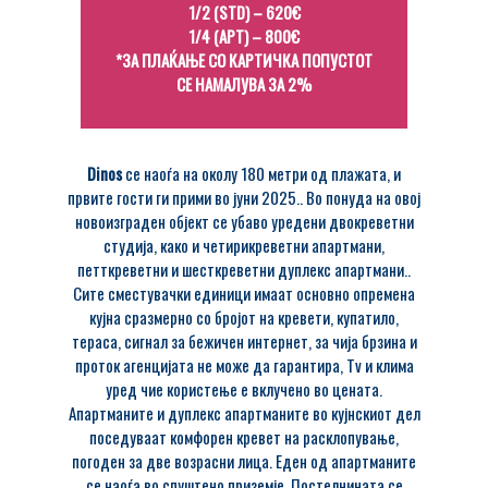
1/2 (STD) – 620€
1/4 (APT) – 800€
*ЗА ПЛАЌАЊЕ СО КАРТИЧКА ПОПУСТОТ
СЕ НАМАЛУВА ЗА 2%
Dinos
се наоѓа на околу 180 метри од плажата, и
првите гости ги прими во јуни 2025.. Во понуда на овој
новоизграден објект се убаво уредени двокреветни
студија, како и четирикреветни апартмани,
петткреветни и шесткреветни дуплекс апартмани..
Сите сместувачки единици имаат основно опремена
кујна сразмерно со бројот на кревети, купатило,
тераса, сигнал за бежичен интернет, за чија брзина и
проток агенцијата не може да гарантира, Tv и клима
уред чие користење е вклучено во цената.
Апартманите и дуплекс апартманите во кујнскиот дел
поседуваат комфорен кревет на расклопување,
погоден за две возрасни лица. Еден од апартманите
се наоѓа во спуштено приземје. Постелнината се