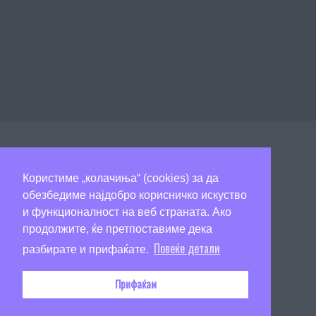
Страницата на Art of Travel е од информативен карактер! Се трудиме редовно да ја ажурираме,
но постои можност за поинакви информации од моментално објавените. Ве молиме сите цени и
Користиме „колачиња“ (cookies) за да
описи на објекти да ги проверите директно во агенцијата телефонски, на mail или лично. Ви
обезбедиме најдобро корисничко искуство
благодариме на разбирањето.
и функционалност на веб страната. Ако
продолжите, ќе претпоставиме дека
© Copyright 2026
Art of Travel
Повеќе детали
разбирате и прифаќате.
Прифаќам