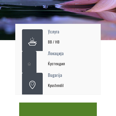
Услуга
BB / HВ
Локација
Ќустендил
Bugarija
Kyustendil