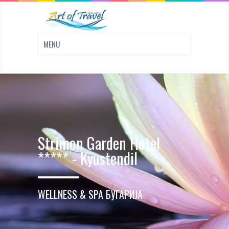
Strimon Garden Hotel
***** - Kyustendil
WELLNESS & SPA БУГАРИЈА