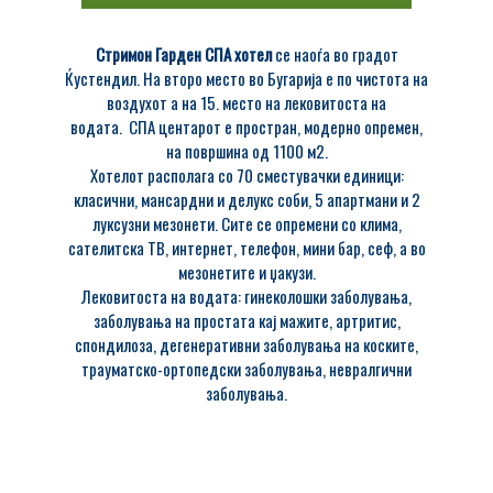
Стримон Гарден СПА хотел
се наоѓа во градот
Ќустендил. На второ место во Бугарија е по чистота на
воздухот а на 15. место на лековитоста на
водата. СПА центарот е простран, модерно опремен,
на површина од 1100 м2.
Хотелот располага со 70 сместувачки единици:
класични, мансардни и делукс соби, 5 апартмани и 2
луксузни мезонети. Сите се опремени со клима,
сателитска ТВ, интернет, телефон, мини бар, сеф, а во
мезонетите и џакузи.
Лековитоста на водата: гинеколошки заболувања,
заболувања на простата кај мажите, артритис,
спондилоза, дегенеративни заболувања на коските,
трауматско-ортопедски заболувања, невралгични
заболувања.