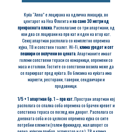
Куќа “Anna” е лоцирана на oдлична локација, во
центарот на Неа Флогита и
на само 30 метри од
прекрасната плажа
. Располагаме со три апартмани, од
кои два се лоцирани на прв кат и еден на втор кат.
Секој апартман располага со комплетно опремена
кујна, ТВ и сопствен тоалет. Wi-Fi,
клима уредот и сет
пешкири се вклучени во цената
. Апартманите имаат
големи сопствени тераси со комарници, опремени со
маса и столови. Гостите со сопствени возила може да
се паркираат пред куќата. Во близина на куќата има
маркети, ресторани, таверни, сендвичари и
продавници.
1/5 + 1 апартман бр. 1 – прв кат.
Простран апартман кој
располага со спална соба опремена со брачен кревет и
сопствена тераса со поглед кон дворот. Располага со
дневната соба и со целосно опремена кујна со сите
потребни елемнти (голем фрижидер, мал шпорет со
рерна, кујнски прибор, аспиратор и сл.), ТВ и клима