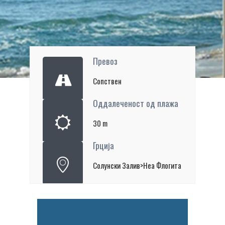
Превоз
Сопствен
Оддалеченост од плажа
30 m
Грција
Солунски Залив>Неа Флогита