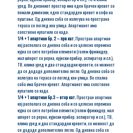
уред. Во дневниот простор има еден брачен кревет со
помали димензии, еден стандарден кревет и софа на
пуштање. Од дневна соба се излегува на пространа
тераса со поглед кон улица. Апартманот има
сопствено купатило со када.
1/4 + 1 апартман бр. 2 – прв кат.
Простран апартман
кој располага со дневна соба и со целосно опремена
кујна со сите потребни елементи (голем фрижидер,
мал шпорет со рерна, кујнски прибор, аспиратор и сл.),
ТВ, клима уред и два стандардни кревети, со можност
да се додаде дополнително легло. Од дневна соба се
излегува на тераса со поглед кон улица. Во спална
соба има брачен кревет. Апартманот има сопствено
купатило со када.
1/4 + 1 апартман бр.3 – втор кат.
Простран апартман
кој располага со дневна соба и со целосно опремена
кујна со сите потребни елемнти (голем фрижидер, мал
шпорет со рерна, кујнски прибор, аспиратор и сл.), ТВ,
клима уред и два стандардни кревети, со можност да
се додаде дополнително легло. Од дневна соба се