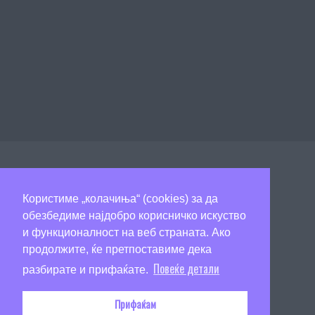
Страницата на Art of Travel е од информативен карактер! Се трудиме редовно да ја ажурираме,
но постои можност за поинакви информации од моментално објавените. Ве молиме сите цени и
Користиме „колачиња“ (cookies) за да
описи на објекти да ги проверите директно во агенцијата телефонски, на mail или лично. Ви
обезбедиме најдобро корисничко искуство
благодариме на разбирањето.
и функционалност на веб страната. Ако
продолжите, ќе претпоставиме дека
© Copyright 2026
Art of Travel
Повеќе детали
разбирате и прифаќате.
Прифаќам