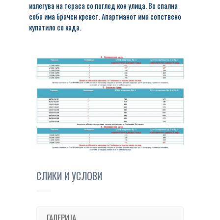
излегува на тераса со поглед кон улица. Во спална
соба има брачен кревет. Апартманот има сопствено
купатило со када.
СЛИКИ И УСЛОВИ
ГАЛЕРИЈА